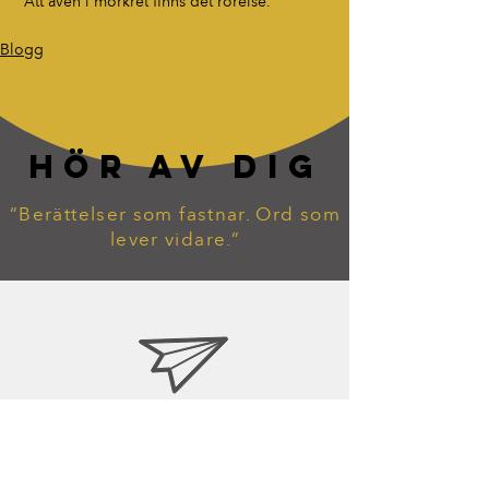
 Att även i mörkret finns det rörelse.
Blogg
HÖR AV DIG
“Berättelser som fastnar. Ord som
lever vidare.”
tommy.widekarr@gmail.com