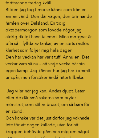
fortfarande fredag kväll.
Bilden jag tog i morse känns som från en 
annan värld. Den där vägen, den brinnande 
himlen över Dalsland. En tidig 
oktobermorgon som lovade något jag 
aldrig riktigt hann ta emot. Mina morgnar är 
ofta så – fyllda av tankar, av en sorts rastlös 
klarhet som följer mig hela dagen.
Den här veckan har varit tuff. Ännu en. Det 
verkar vara så nu – att varje vecka bär sin 
egen kamp. Jag känner hur jag har kommit 
ur spår, men försöker ändå hitta tillbaka.
 Jag vilar när jag kan. Andas djupt. Letar 
efter de där små sakerna som bryter 
mönstret, som stillar bruset, om så bara för 
en stund.
Och kanske var det just därför jag vaknade. 
Inte för att dagen kallade, utan för att 
kroppen behövde påminna mig om något.