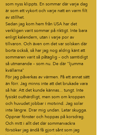
som nyss klippts. En sommar där varje dag 
är som ett vykort och varje natt en varm filt 
av stillhet.
Sedan jag kom hem från USA har det 
verkligen varit sommar på riktigt. Inte bara 
enligt kalendern, utan i varje por av 
tillvaron. Och även om det var solsken där 
borta också, så har jag nog aldrig känt att 
sommaren varit så påtaglig – och samtidigt 
så utmanande – som nu. De där "ljumma 
kvällarna" 
För jag påverkas av värmen. På ett annat sätt 
än förr. Jag minns inte att det brukade vara 
så här. Att det kunde kännas... tungt. Inte 
fysiskt outhärdligt, men som om kroppen 
och huvudet jobbar i motvind. Jag solar 
inte längre. Drar mig undan. Letar skugga. 
Öppnar fönster och hoppas på korsdrag.
Och mitt i allt det där sommarvackra 
försöker jag ändå få gjort sånt som jag 