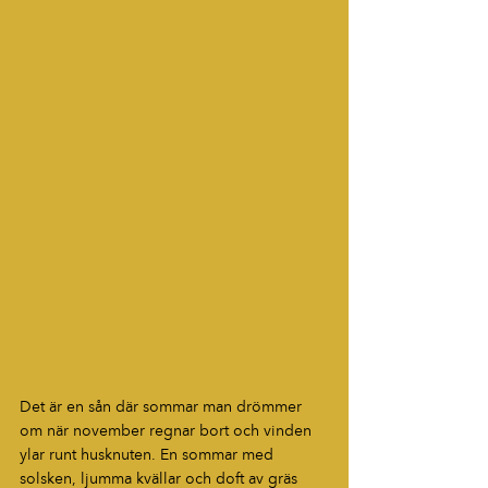
Det är en sån där sommar man drömmer 
om när november regnar bort och vinden 
ylar runt husknuten. En sommar med 
solsken, ljumma kvällar och doft av gräs 