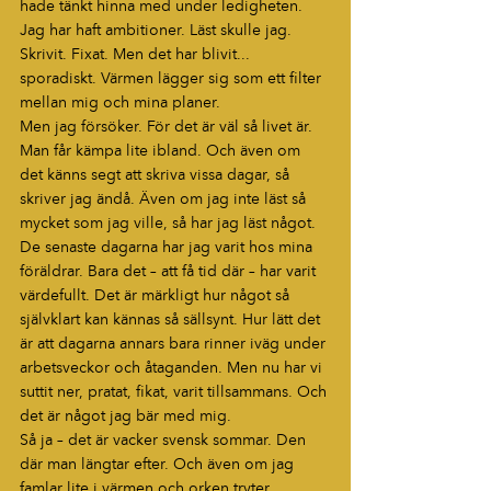
hade tänkt hinna med under ledigheten. 
Jag har haft ambitioner. Läst skulle jag. 
Skrivit. Fixat. Men det har blivit... 
sporadiskt. Värmen lägger sig som ett filter 
mellan mig och mina planer.
Men jag försöker. För det är väl så livet är. 
Man får kämpa lite ibland. Och även om 
det känns segt att skriva vissa dagar, så 
skriver jag ändå. Även om jag inte läst så 
mycket som jag ville, så har jag läst något.
De senaste dagarna har jag varit hos mina 
föräldrar. Bara det – att få tid där – har varit 
värdefullt. Det är märkligt hur något så 
självklart kan kännas så sällsynt. Hur lätt det 
är att dagarna annars bara rinner iväg under 
arbetsveckor och åtaganden. Men nu har vi 
suttit ner, pratat, fikat, varit tillsammans. Och 
det är något jag bär med mig.
Så ja – det är vacker svensk sommar. Den 
där man längtar efter. Och även om jag 
famlar lite i värmen och orken tryter 