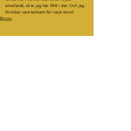
emellanåt, så är jag här. Mitt i det. Och jag 
försöker vara tacksam för varje stund.
Blogg
HÖR AV DIG
“Berättelser som fastnar. Ord som
lever vidare.”
tommy.widekarr@gmail.com