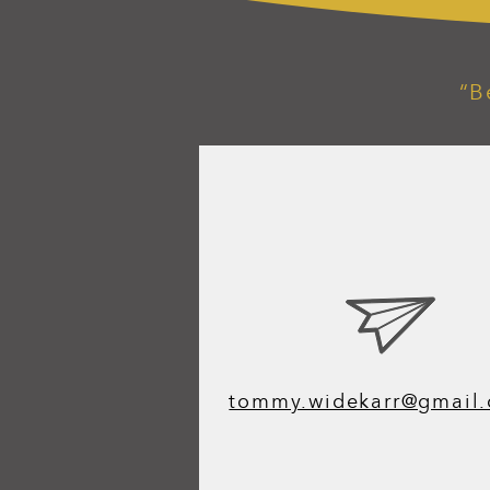
“B
tommy.widekarr@gmail