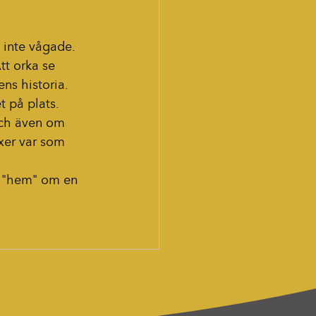
 inte vågade. 
tt orka se 
ns historia. 
t på plats.
 Och även om 
äxer var som 
a "hem" om en 