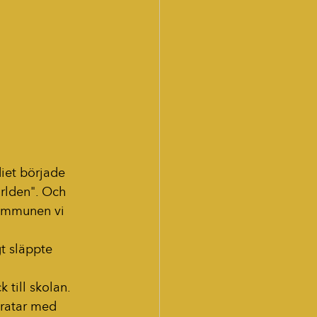
diet började 
ärlden". Och 
ommunen vi 
t släppte 
till skolan. 
ratar med 