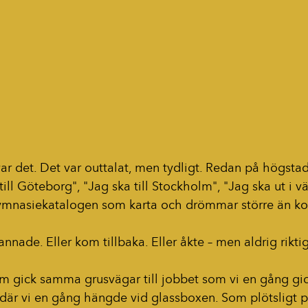
 var det. Det var outtalat, men tydligt. Redan på högsta
till Göteborg", "Jag ska till Stockholm", "Jag ska ut i v
mnasiekatalogen som karta och drömmar större än k
nnade. Eller kom tillbaka. Eller åkte – men aldrig riktig
m gick samma grusvägar till jobbet som vi en gång gick 
där vi en gång hängde vid glassboxen. Som plötsligt p