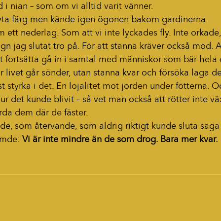
 i nian – som om vi alltid varit vänner.
yta färg men kände igen ögonen bakom gardinerna.
 ett nederlag. Som att vi inte lyckades fly. Inte orkade,
gn jag slutat tro på. För att stanna kräver också mod. A
tt fortsätta gå in i samtal med människor som bär hela e
är livet går sönder, utan stanna kvar och försöka laga de
st styrka i det. En lojalitet mot jorden under fötterna.
r det kunde blivit – så vet man också att rötter inte v
rda dem där de fäster.
ade, som återvände, som aldrig riktigt kunde sluta säg
ömde: 
Vi är inte mindre än de som drog. Bara mer kvar.