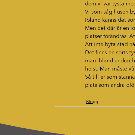
dem vi var tysta med
Vi som såg husen b
Ibland känns det som
Men det där är en lö
platser förändras. A
Att inte byta stad n
Det finns en sorts ty
man ibland undrar hu
helst. Man måste vå
Så till er som stann
plats som andra gl
Blogg