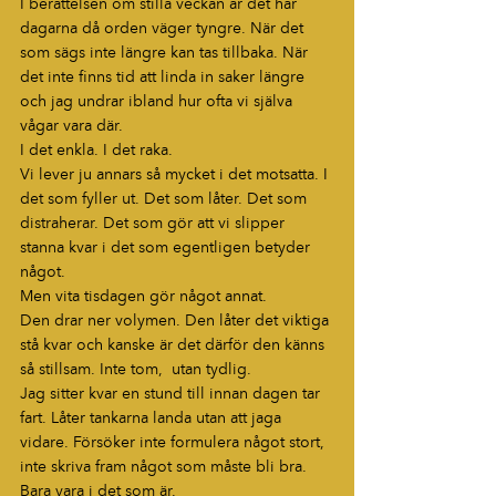
I berättelsen om stilla veckan är det här 
dagarna då orden väger tyngre. När det 
som sägs inte längre kan tas tillbaka. När 
det inte finns tid att linda in saker längre 
och jag undrar ibland hur ofta vi själva 
vågar vara där.
I det enkla. I det raka.
Vi lever ju annars så mycket i det motsatta. I 
det som fyller ut. Det som låter. Det som 
distraherar. Det som gör att vi slipper 
stanna kvar i det som egentligen betyder 
något.
Men vita tisdagen gör något annat.
Den drar ner volymen. Den låter det viktiga 
stå kvar och kanske är det därför den känns 
så stillsam. Inte tom,  utan tydlig.
Jag sitter kvar en stund till innan dagen tar 
fart. Låter tankarna landa utan att jaga 
vidare. Försöker inte formulera något stort, 
inte skriva fram något som måste bli bra.
Bara vara i det som är.