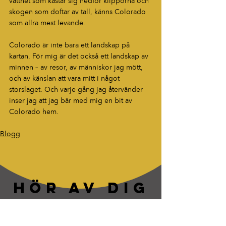
vattnet som kastar sig nedför klipporna och 
skogen som doftar av tall, känns Colorado 
som allra mest levande.
Colorado är inte bara ett landskap på 
kartan. För mig är det också ett landskap av 
minnen – av resor, av människor jag mött, 
och av känslan att vara mitt i något 
storslaget. Och varje gång jag återvänder 
inser jag att jag bär med mig en bit av 
Colorado hem.
Blogg
HÖR AV DIG
“Berättelser som fastnar. Ord som
lever vidare.”