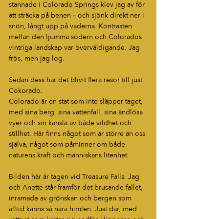
stannade i Colorado Springs klev jag av för 
att sträcka på benen – och sjönk direkt ner i 
snön, långt upp på vaderna. Kontrasten 
mellan den ljumma södern och Colorados 
vintriga landskap var överväldigande. Jag 
frös, men jag log.
Sedan dess har det blivit flera resor till just 
Cokorado.
Colorado är en stat som inte släpper taget, 
med sina berg, sina vattenfall, sina ändlösa 
vyer och sin känsla av både vildhet och 
stillhet. Här finns något som är större än oss 
själva, något som påminner om både 
naturens kraft och människans litenhet.
Bilden här är tagen vid Treasure Falls. Jag 
och Anette står framför det brusande fallet, 
inramade av grönskan och bergen som 
alltid känns så nära himlen. Just där, med 