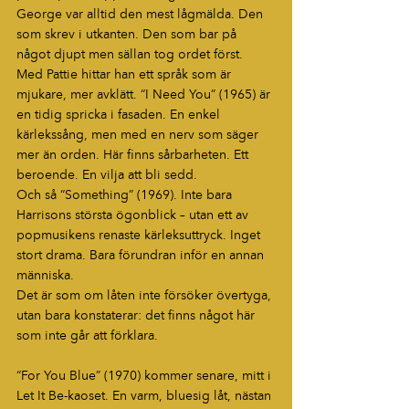
George var alltid den mest lågmälda. Den 
som skrev i utkanten. Den som bar på 
något djupt men sällan tog ordet först. 
Med Pattie hittar han ett språk som är 
mjukare, mer avklätt. “I Need You” (1965) är 
en tidig spricka i fasaden. En enkel 
kärlekssång, men med en nerv som säger 
mer än orden. Här finns sårbarheten. Ett 
beroende. En vilja att bli sedd.
Och så “Something” (1969). Inte bara 
Harrisons största ögonblick – utan ett av 
popmusikens renaste kärleksuttryck. Inget 
stort drama. Bara förundran inför en annan 
människa.
Det är som om låten inte försöker övertyga, 
utan bara konstaterar: det finns något här 
som inte går att förklara.
“For You Blue” (1970) kommer senare, mitt i 
Let It Be-kaoset. En varm, bluesig låt, nästan 