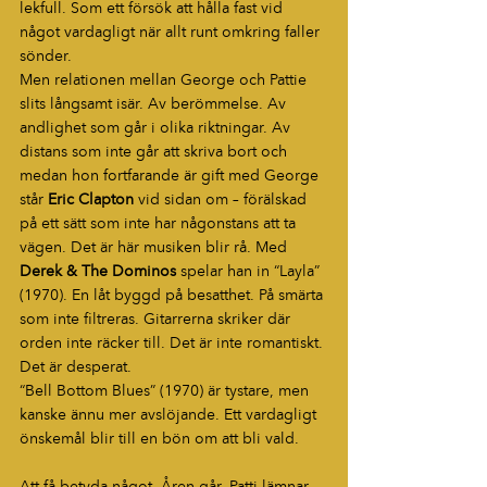
lekfull. Som ett försök att hålla fast vid 
något vardagligt när allt runt omkring faller 
sönder.
Men relationen mellan George och Pattie 
slits långsamt isär. Av berömmelse. Av 
andlighet som går i olika riktningar. Av 
distans som inte går att skriva bort och 
medan hon fortfarande är gift med George 
står 
Eric Clapton
 vid sidan om – förälskad 
på ett sätt som inte har någonstans att ta 
vägen. Det är här musiken blir rå. Med 
Derek & The Dominos
 spelar han in “Layla” 
(1970). En låt byggd på besatthet. På smärta 
som inte filtreras. Gitarrerna skriker där 
orden inte räcker till. Det är inte romantiskt. 
Det är desperat.
“Bell Bottom Blues” (1970) är tystare, men 
kanske ännu mer avslöjande. Ett vardagligt 
önskemål blir till en bön om att bli vald.