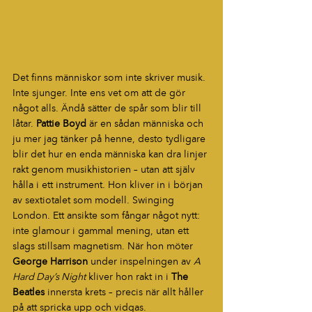
Det finns människor som inte skriver musik. 
Inte sjunger. Inte ens vet om att de gör 
något alls. Ändå sätter de spår som blir till 
låtar. 
Pattie Boyd
 är en sådan människa och 
ju mer jag tänker på henne, desto tydligare 
blir det hur en enda människa kan dra linjer 
rakt genom musikhistorien – utan att själv 
hålla i ett instrument. Hon kliver in i början 
av sextiotalet som modell. Swinging 
London. Ett ansikte som fångar något nytt: 
inte glamour i gammal mening, utan ett 
slags stillsam magnetism. När hon möter 
George Harrison
 under inspelningen av 
A 
Hard Day’s Night
 kliver hon rakt in i 
The 
Beatles
 innersta krets – precis när allt håller 
på att spricka upp och vidgas.