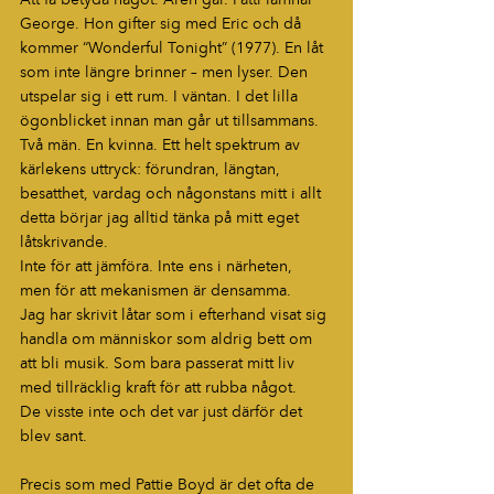
Att få betyda något. Åren går. Patti lämnar 
George. Hon gifter sig med Eric och då 
kommer “Wonderful Tonight” (1977). En låt 
som inte längre brinner – men lyser. Den 
utspelar sig i ett rum. I väntan. I det lilla 
ögonblicket innan man går ut tillsammans.
Två män. En kvinna. Ett helt spektrum av 
kärlekens uttryck: förundran, längtan, 
besatthet, vardag och någonstans mitt i allt 
detta börjar jag alltid tänka på mitt eget 
låtskrivande.
Inte för att jämföra. Inte ens i närheten,  
men för att mekanismen är densamma.
Jag har skrivit låtar som i efterhand visat sig 
handla om människor som aldrig bett om 
att bli musik. Som bara passerat mitt liv 
med tillräcklig kraft för att rubba något.
De visste inte och det var just därför det 
blev sant.
Precis som med Pattie Boyd är det ofta de 