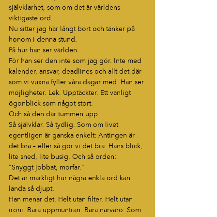
självklarhet, som om det är världens 
viktigaste ord.
Nu sitter jag här långt bort och tänker på 
honom i denna stund.
På hur han ser världen.
För han ser den inte som jag gör. Inte med 
kalender, ansvar, deadlines och allt det där 
som vi vuxna fyller våra dagar med. Han ser 
möjligheter. Lek. Upptäckter. Ett vanligt 
ögonblick som något stort.
Och så den där tummen upp.
Så självklar. Så tydlig. Som om livet 
egentligen är ganska enkelt: Antingen är 
det bra – eller så gör vi det bra. Hans blick, 
lite sned, lite busig. Och så orden:
"Snyggt jobbat, morfar."
Det är märkligt hur några enkla ord kan 
landa så djupt.
Han menar det. Helt utan filter. Helt utan 
ironi. Bara uppmuntran. Bara närvaro. Som 