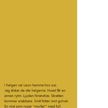
I helgen var Leon hemma hos oss.
Jag älskar de där helgerna. Huset får en 
annan rytm. Ljuden förändras. Skratten 
kommer snabbare. Små fötter mot golvet. 
En röst som ropar "morfar!" med full 