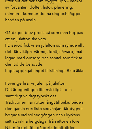
Efter allt det där som byggts upp – veckor 
av förväntan, dofter, listor, planering, 
minnen – kommer denna dag och lägger 
handen på axeln.
Gårdagen blev precis så som man hoppas 
att en julafton ska vara.
I Diseröd fick vi en julafton som rymde allt 
det där viktiga: värme, skratt, närvaro, mat 
lagad med omsorg och samtal som fick ta 
den tid de behövde.
Inget uppjagat. Inget tillrättalagt. Bara äkta.
I Sverige firar vi julen på julafton.
Det är egentligen lite märkligt – och 
samtidigt väldigt typiskt oss.
Traditionen har rötter långt tillbaka, både i 
den gamla nordiska sedvänjan där dygnet 
började vid solnedgången och i kyrkans 
sätt att räkna helgdagar från aftonen före.
När mörkret föll, då började högtiden.