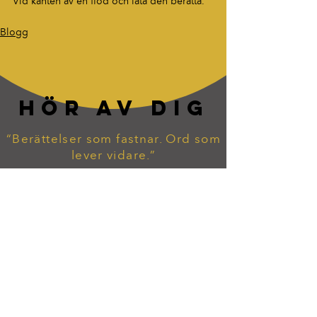
Vid kanten av en flod och låta den berätta.
Blogg
HÖR AV DIG
“Berättelser som fastnar. Ord som
lever vidare.”
tommy.widekarr@gmail.com