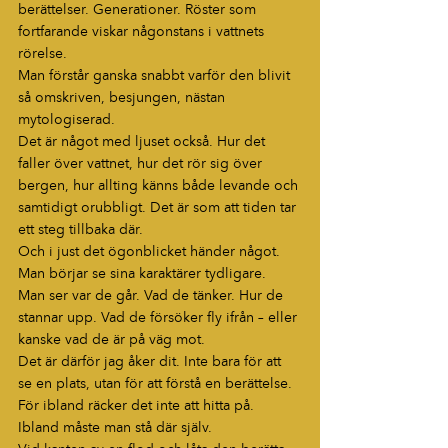
berättelser. Generationer. Röster som 
fortfarande viskar någonstans i vattnets 
rörelse.
Man förstår ganska snabbt varför den blivit 
så omskriven, besjungen, nästan 
mytologiserad.
Det är något med ljuset också. Hur det 
faller över vattnet, hur det rör sig över 
bergen, hur allting känns både levande och 
samtidigt orubbligt. Det är som att tiden tar 
ett steg tillbaka där.
Och i just det ögonblicket händer något.
Man börjar se sina karaktärer tydligare.
Man ser var de går. Vad de tänker. Hur de 
stannar upp. Vad de försöker fly ifrån – eller 
kanske vad de är på väg mot.
Det är därför jag åker dit. Inte bara för att 
se en plats, utan för att förstå en berättelse.
För ibland räcker det inte att hitta på.
Ibland måste man stå där själv.