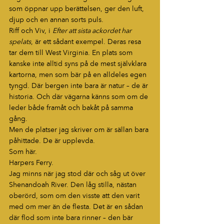
som öppnar upp berättelsen, ger den luft, 
djup och en annan sorts puls.
Riff och Viv, i 
Efter att sista ackordet har 
spelats
, är ett sådant exempel. Deras resa 
tar dem till West Virginia. En plats som 
kanske inte alltid syns på de mest självklara 
kartorna, men som bär på en alldeles egen 
tyngd. Där bergen inte bara är natur – de är 
historia. Och där vägarna känns som om de 
leder både framåt och bakåt på samma 
gång.
Men de platser jag skriver om är sällan bara 
påhittade. De är upplevda.
Som här.
Harpers Ferry.
Jag minns när jag stod där och såg ut över 
Shenandoah River. Den låg stilla, nästan 
oberörd, som om den visste att den varit 
med om mer än de flesta. Det är en sådan 
där flod som inte bara rinner – den bär 