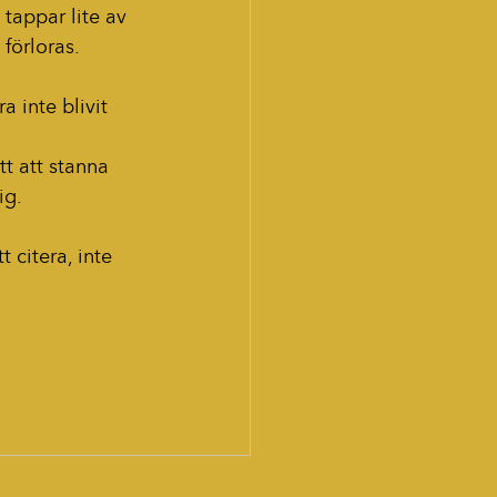
 tappar lite av 
 förloras.
a inte blivit 
tt att stanna 
ig.
 citera, inte 