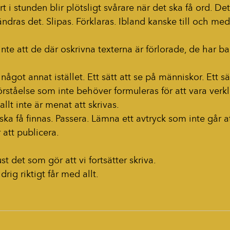
t i stunden blir plötsligt svårare när det ska få ord. Det
örändras det. Slipas. Förklaras. Ibland kanske till och med
inte att de där oskrivna texterna är förlorade
,
 de har bar
något annat istället. Ett sätt att se på människor. Ett sä
förståelse som inte behöver formuleras för att vara verkl
allt inte är menat att skrivas.
ska få finnas. Passera. Lämna ett avtryck som inte går att
r att publicera.
t det som gör att vi fortsätter skriva.
ldrig riktigt får med allt.