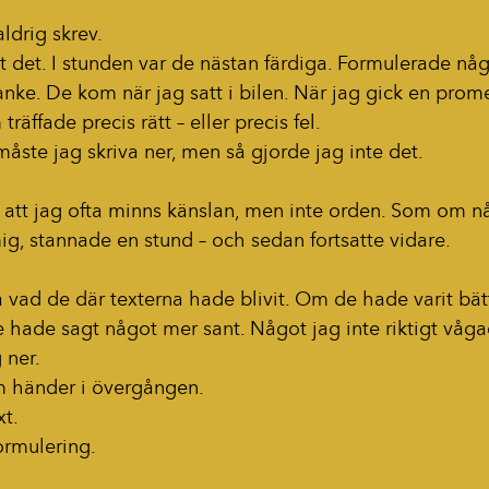
aldrig skrev.
t det. I stunden var de nästan färdiga. Formulerade nå
nke. De kom när jag satt i bilen. När jag gick en prom
äffade precis rätt – eller precis fel.
måste jag skriva ner, men så gjorde jag inte det.
 att jag ofta minns känslan, men inte orden. Som om nå
, stannade en stund – och sedan fortsatte vidare.
 vad de där texterna hade blivit. Om de hade varit bät
e hade sagt något mer sant. Något jag inte riktigt våg
 ner.
m händer i övergången.
xt.
ormulering.