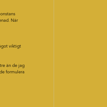
gonstans 
enad. När 
got viktigt 
tre än de jag 
ade formulera 