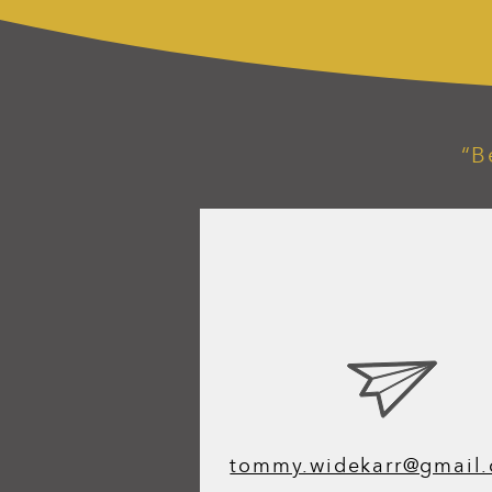
“B
tommy.widekarr@gmail