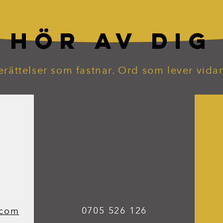
HÖR AV DIG
erättelser som fastnar. Ord som lever vidar
0705 526 126
.com