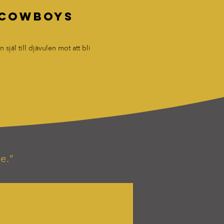
4 Cowboys
jäl till djävulen mot att bli
e.”