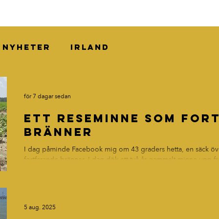
Nyheter
irland
för 7 dagar sedan
Ett reseminne som for
bränner
I dag påminde Facebook mig om 43 graders hetta, en säck öve
fortfarande bränner. I dag dök ett två år gammalt minne upp f
tillsammans med Victor, Eric och Karl genom den amerikanska
ett landskap som jag så länge hade velat uppleva. Vägarna, m
samhällena och alla de platser vars namn redan var fyllda av b
resa genom en del av USA där historien
5 aug. 2025