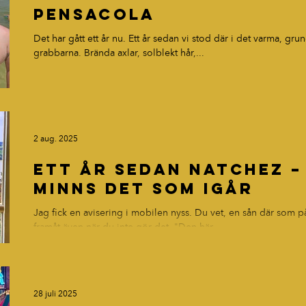
Pensacola
Det har gått ett år nu. Ett år sedan vi stod där i det varma, gru
grabbarna. Brända axlar, solblekt hår,...
2 aug. 2025
Ett år sedan Natchez –
minns det som igår
Jag fick en avisering i mobilen nyss. Du vet, en sån där som p
framåt även när du inte gör det. "Den här...
28 juli 2025