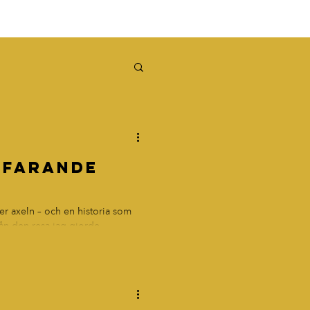
tfarande
r axeln – och en historia som
rån den resa jag gjorde
 södern. Det var en resa genom
usiken, maten, de små
erättelser. Men det var också en