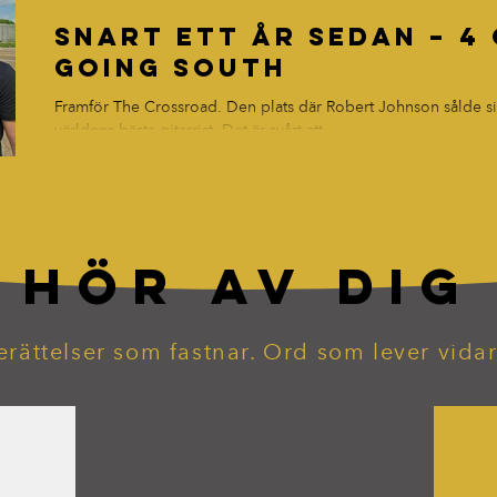
Snart ett år sedan – 
Going South
Framför The Crossroad. Den plats där Robert Johnson sålde sin s
världens bästa gitarrist. Det är svårt att...
HÖR AV DIG
erättelser som fastnar. Ord som lever vidar