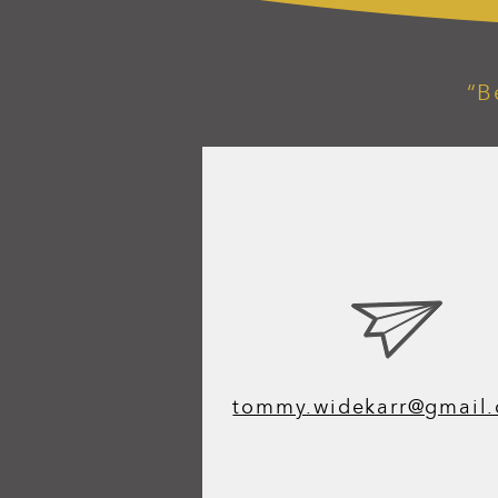
“B
tommy.widekarr@gmail