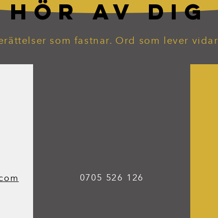
HÖR AV DIG
erättelser som fastnar. Ord som lever vidar
0705 526 126
.com